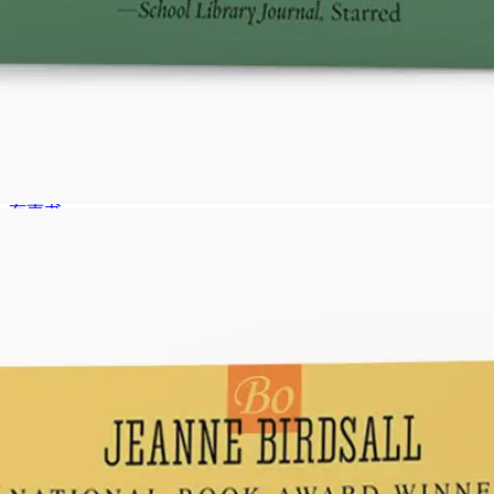
一般是用百度网盘下载。如果您不能使用百度网盘，请联
系邮件：bobopapacom@qq.com或微信号：
bobopapacom ，可发直接下载链接。
百度网盘提取码是多少？
提取码已经包含在下载链接里，无需额外输入。如果网盘
偶尔发生需提取码，一般输入 bobo 即可。
有声书
上一篇
小屁孩日记动画电影 Diary of a Wimpy Kid (2021)
下一篇
波西·杰克逊1 Percy Jackson & the Olympians: The
Lightning Thief 电影 (2010)
热门标签
有声书
读物改编影视
动画
纽伯瑞儿童文学奖
罗尔德·达尔童书
PDF点读
不列颠图解科学百科
和孩子一起学习
The Facts
Visually Explained
Everything in One Big Fat
Notebook
Through Time
阅读指南
John Green
Cross-