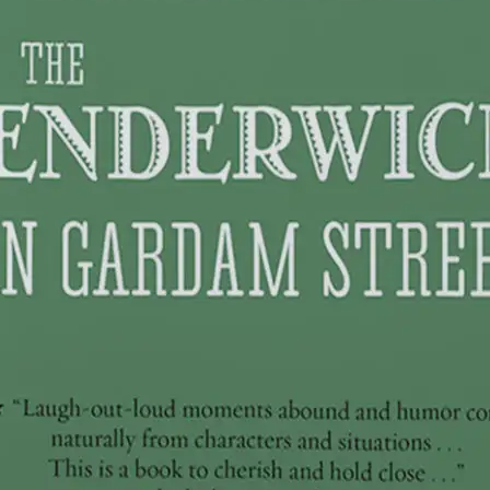
夏天的故事其实是这部系列的第一本，也是获奖的一本，
所以封面上由奖牌图标。5本小说分别是：
The Penderwicks: A Summer Tale of Four
Sisters, Two Rabbits, and a Very Interesting
Boy（国内翻译成夏天的故事，有音频）
The Penderwicks on Gardam Street
The Penderwicks at Point Mouette
The Penderwicks in Spring
The Penderwicks at Last
常见问题
文件解压密码是多少？
点击“立即下载”按钮后，在下载页面有显示解压密码，这
是文件压缩包的解压密码。
资源的下载方式是什么？