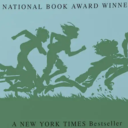
的故事》（The Penderwicks: A Summer
Tale of Four Sisters, Two Rabbits, and a
Very Interesting Boy）的系列作品。《夏天的
故事》是Jeanne Birdsall的处女作，发表同年
即获选2005年美国国家书卷奖佳青少年文学作
品，该奖将它比作现代版的《小妇人》和《寻
宝奇谋》，讲述的是四个个性鲜明的姊妹花与
父亲在某个夏天发生的故事。主人翁分别为12
岁的大姐罗莎琳、11岁的二姊丝凯、10岁的老
三珍，和4岁的小妹贝蒂。同样是夏天的场景，
在这部续集中，彭德韦克小的三个妹妹这次要
和阿姨去海边度假，同行者还有好友杰弗瑞，
这次她们又将展开什么样难忘的旅程？
——拷贝来的