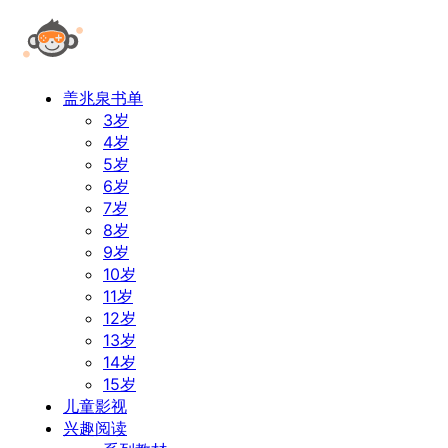
盖兆泉书单
3岁
4岁
5岁
6岁
7岁
8岁
9岁
10岁
11岁
12岁
13岁
14岁
15岁
儿童影视
兴趣阅读