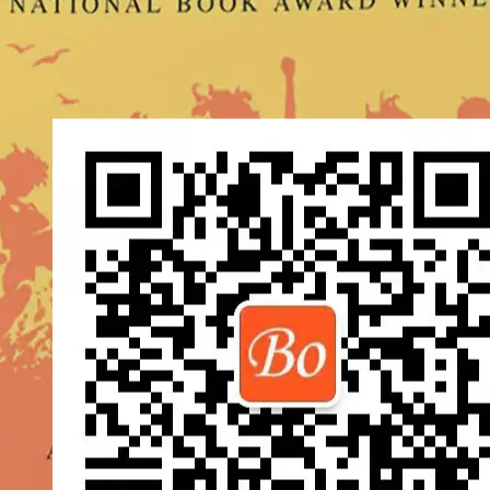
Sections剖面图
Careers for Kids
Look I'm系列
100 in
History
Findout!
国家地理幼儿版
Ready to Read
©2026 波英教育咨询 ·
粤ICP备2023153917号
|
本网站由
提供CDN加
速/云存储服务