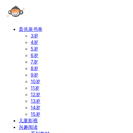
盖兆泉书单
3岁
4岁
5岁
6岁
7岁
8岁
9岁
10岁
11岁
12岁
13岁
14岁
15岁
儿童影视
兴趣阅读