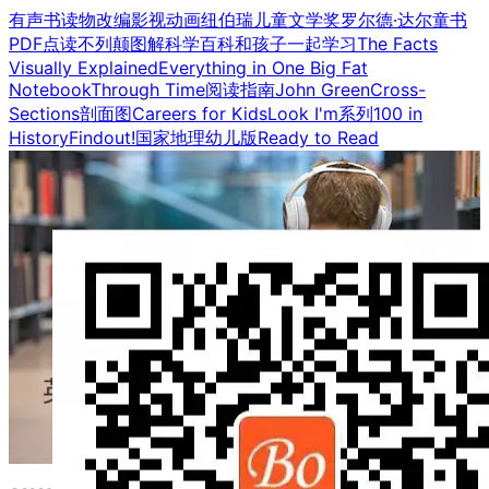
有声书
读物改编影视
动画
纽伯瑞儿童文学奖
罗尔德·达尔童书
PDF点读
不列颠图解科学百科
和孩子一起学习
The Facts
Visually Explained
Everything in One Big Fat
Notebook
Through Time
阅读指南
John Green
Cross-
Sections剖面图
Careers for Kids
Look I'm系列
100 in
History
Findout!
国家地理幼儿版
Ready to Read