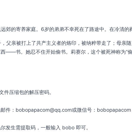
尼黑远郊的寄养家庭。6岁的弟弟不幸死在了路途中。在冷清
子，父亲被打上了共产主义者的烙印，被纳粹带走了；母亲
西——书。她忍不住开始偷书。莉赛尔，这个被死神称为“偷
是文件压缩包的解压密码。
obopapacom@qq.com或微信号：bobopapac
发生需提取码，一般输入 bobo 即可。