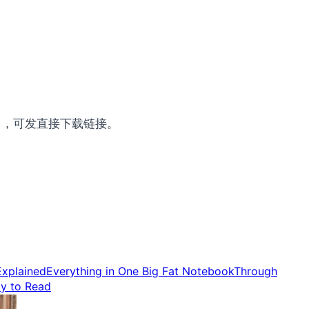
om ，可发直接下载链接。
Explained
Everything in One Big Fat Notebook
Through
y to Read