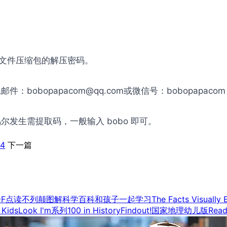
是文件压缩包的解压密码。
obopapacom@qq.com或微信号：bobopapac
发生需提取码，一般输入 bobo 即可。
影4
下一篇
DF点读
不列颠图解科学百科
和孩子一起学习
The Facts Visually 
 Kids
Look I'm系列
100 in History
Findout!
国家地理幼儿版
Read