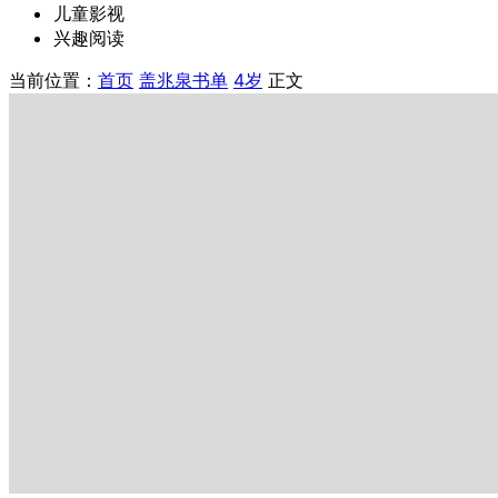
儿童影视
兴趣阅读
当前位置：
首页
盖兆泉书单
4岁
正文