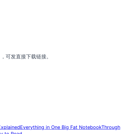
。
om ，可发直接下载链接。
Explained
Everything in One Big Fat Notebook
Through
y to Read