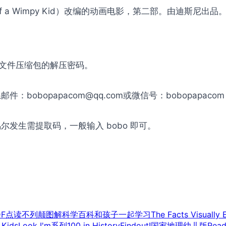
y of a Wimpy Kid）改编的动画电影，第二部。由迪斯尼出品
是文件压缩包的解压密码。
obopapacom@qq.com或微信号：bobopapac
发生需提取码，一般输入 bobo 即可。
DF点读
不列颠图解科学百科
和孩子一起学习
The Facts Visually 
 Kids
Look I'm系列
100 in History
Findout!
国家地理幼儿版
Read