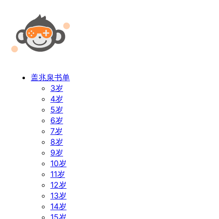
盖兆泉书单
3岁
4岁
5岁
6岁
7岁
8岁
9岁
10岁
11岁
12岁
13岁
14岁
15岁