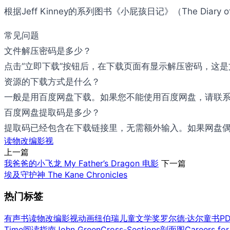
根据Jeff Kinney的系列图书《小屁孩日记》（The Diar
常见问题
文件解压密码是多少？
点击“立即下载”按钮后，在下载页面有显示解压密码，这
资源的下载方式是什么？
一般是用百度网盘下载。如果您不能使用百度网盘，请联系邮件：b
百度网盘提取码是多少？
提取码已经包含在下载链接里，无需额外输入。如果网盘偶尔
读物改编影视
上一篇
我爸爸的小飞龙 My Father’s Dragon 电影
下一篇
埃及守护神 The Kane Chronicles
热门标签
有声书
读物改编影视
动画
纽伯瑞儿童文学奖
罗尔德·达尔童书
P
Time
阅读指南
John Green
Cross-Sections剖面图
Careers for