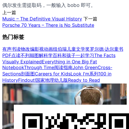
偶尔发生需提取码，一般输入 bobo 即可。
上一篇
Music – The Definitive Visual History
下一篇
Porsche 70 Years – There is No Substitute
热门标签
有声书
读物改编影视
动画
纽伯瑞儿童文学奖
罗尔德·达尔童书
PDF点读
不列颠图解科学百科
和孩子一起学习
The Facts
Visually Explained
Everything in One Big Fat
Notebook
Through Time
阅读指南
John Green
Cross-
Sections剖面图
Careers for Kids
Look I'm系列
100 in
History
Findout!
国家地理幼儿版
Ready to Read