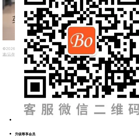
©2026 波英教育咨询 ·
粤ICP备2023153917号
|
本网站由
提供CDN加
速/云存储服务
升级尊享会员