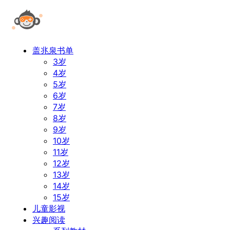
盖兆泉书单
3岁
4岁
5岁
6岁
7岁
8岁
9岁
10岁
11岁
12岁
13岁
14岁
15岁
儿童影视
兴趣阅读