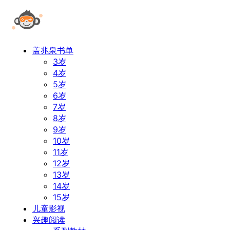
盖兆泉书单
3岁
4岁
5岁
6岁
7岁
8岁
9岁
10岁
11岁
12岁
13岁
14岁
15岁
儿童影视
兴趣阅读