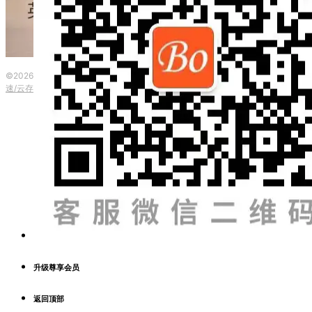
©2026 波英教育咨询 ·
粤ICP备2023153917号
|
本网站由
提供CDN加
速/云存储服务
升级尊享会员
返回顶部