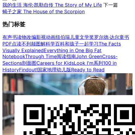
我的生活 海伦·凯勒自传 The Story of My Life
下一篇
蝎子之家 The House of the Scorpion
热门标签
有声书
读物改编影视
动画
纽伯瑞儿童文学奖
罗尔德·达尔童书
PDF点读
不列颠图解科学百科
和孩子一起学习
The Facts
Visually Explained
Everything in One Big Fat
Notebook
Through Time
阅读指南
John Green
Cross-
Sections剖面图
Careers for Kids
Look I'm系列
100 in
History
Findout!
国家地理幼儿版
Ready to Read