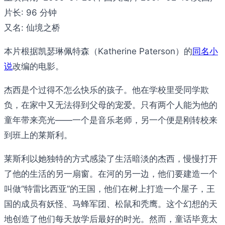
片长:
96 分钟
又名:
仙境之桥
本片根据凯瑟琳佩特森（Katherine Paterson）的
同名小
说
改编的电影。
杰西是个过得不怎么快乐的孩子。他在学校里受同学欺
负，在家中又无法得到父母的宠爱。只有两个人能为他的
童年带来亮光——一个是音乐老师，另一个便是刚转校来
到班上的莱斯利。
莱斯利以她独特的方式感染了生活暗淡的杰西，慢慢打开
了他的生活的另一扇窗。在河的另一边，他们要建造一个
叫做“特雷比西亚”的王国，他们在树上打造一个屋子，王
国的成员有妖怪、马蜂军团、松鼠和秃鹰。这个幻想的天
地创造了他们每天放学后最好的时光。然而，童话毕竟太