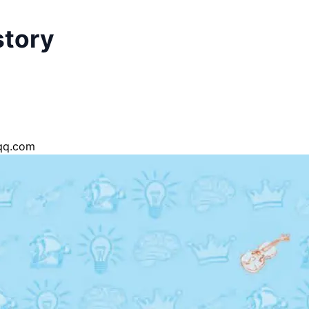
story
q.com