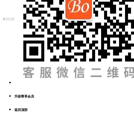
©2026 波英教育咨询 ·
粤ICP备2023153917号
|
本网站由
提供CDN加
升级尊享会员
返回顶部