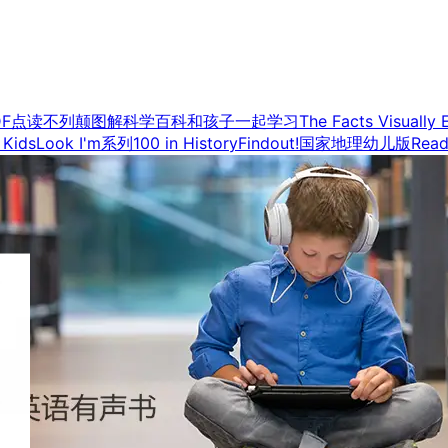
DF点读
不列颠图解科学百科
和孩子一起学习
The Facts Visually 
 Kids
Look I'm系列
100 in History
Findout!
国家地理幼儿版
Read