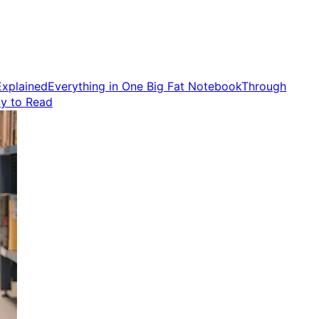
Explained
Everything in One Big Fat Notebook
Through
y to Read