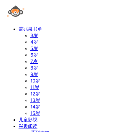
盖兆泉书单
3岁
4岁
5岁
6岁
7岁
8岁
9岁
10岁
11岁
12岁
13岁
14岁
15岁
儿童影视
兴趣阅读