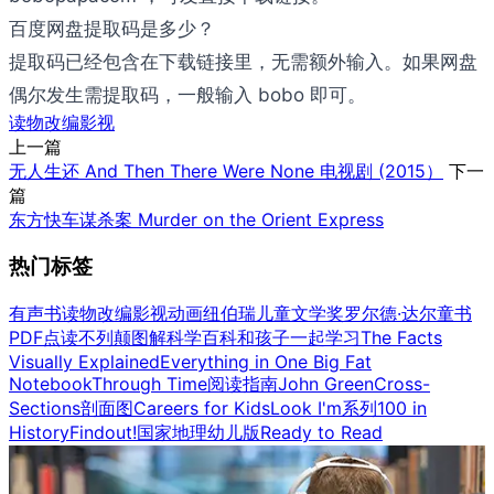
百度网盘提取码是多少？
提取码已经包含在下载链接里，无需额外输入。如果网盘
偶尔发生需提取码，一般输入 bobo 即可。
读物改编影视
上一篇
无人生还 And Then There Were None 电视剧 (2015）
下一
篇
东方快车谋杀案 Murder on the Orient Express
热门标签
有声书
读物改编影视
动画
纽伯瑞儿童文学奖
罗尔德·达尔童书
PDF点读
不列颠图解科学百科
和孩子一起学习
The Facts
Visually Explained
Everything in One Big Fat
Notebook
Through Time
阅读指南
John Green
Cross-
Sections剖面图
Careers for Kids
Look I'm系列
100 in
History
Findout!
国家地理幼儿版
Ready to Read