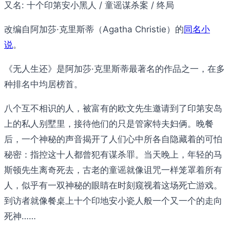
又名:
十个印第安小黑人 / 童谣谋杀案 / 终局
改编自阿加莎·克里斯蒂（Agatha Christie）的
同名小
说
。
《无人生还》是阿加莎·克里斯蒂最著名的作品之一，在多
种排名中均居榜首。
八个互不相识的人，被富有的欧文先生邀请到了印第安岛
上的私人别墅里，接待他们的只是管家特夫妇俩。晚餐
后，一个神秘的声音揭开了人们心中所各自隐藏着的可怕
秘密：指控这十人都曾犯有谋杀罪。当天晚上，年轻的马
斯顿先生离奇死去，古老的童谣就像诅咒一样笼罩着所有
人，似乎有一双神秘的眼睛在时刻窥视着这场死亡游戏。
到访者就像餐桌上十个印地安小瓷人般一个又一个的走向
死神……