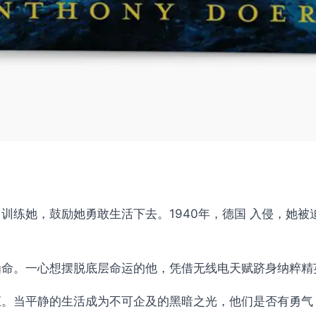
训练她，鼓励她勇敢生活下去。1940年，德国 入侵，她
为命。一心想摆脱底层命运的他，凭借无线电天赋跻身纳粹精
汇。当平静的生活成为不可企及的黑暗之光，他们是否有勇气