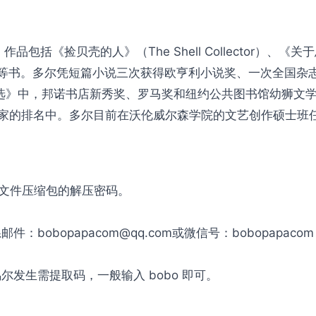
小说家，作品包括《捡贝壳的人》（The Shell Collector）、《
ry Wall）等书。多尔凭短篇小说三次获得欧亨利小说奖、一
》中，邦诺书店新秀奖、罗马奖和纽约公共图书馆幼狮文学奖
说家的排名中。多尔目前在沃伦威尔森学院的文艺创作硕士班
是文件压缩包的解压密码。
obopapacom@qq.com或微信号：bobopapac
发生需提取码，一般输入 bobo 即可。