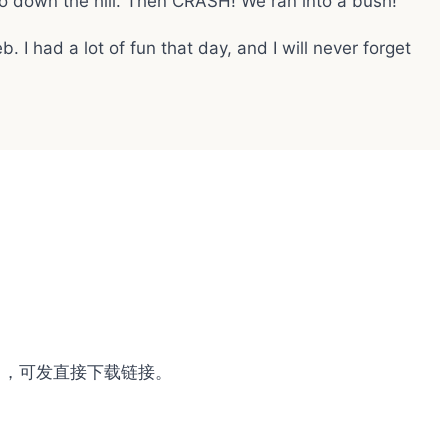
go down the hill. Then CRASH! We ran into a bush!
 I had a lot of fun that day, and I will never forget
om ，可发直接下载链接。