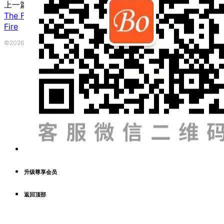
上一篇
The Funny Dance
下一篇
Fire
©2026 波英教育咨询 ·
粤ICP备2023153917号
|
本网站由
提供CDN加
升级尊享会员
返回顶部