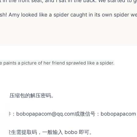
n the front seat, and I sat in the back. We started to 
h! Amy looked like a spider caught in its own spider web.
nts a picture of her friend sprawled like a spider.
是文件压缩包的解压密码。
obopapacom@qq.com或微信号：bobopapac
发生需提取码，一般输入 bobo 即可。