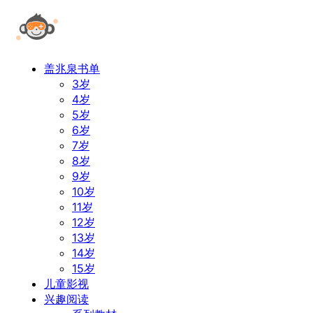
盖兆泉书单
3岁
4岁
5岁
6岁
7岁
8岁
9岁
10岁
11岁
12岁
13岁
14岁
15岁
儿童影视
兴趣阅读