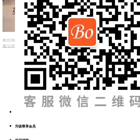
©2026 波英教育咨询 ·
粤ICP备2023153917号
|
本网站由
提供CDN加
速/云存储服务
升级尊享会员