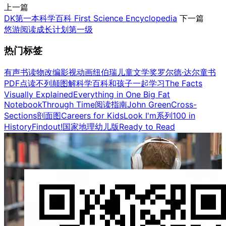
上一篇
DK第一本科学百科 First Science Encyclopedia
下一篇
悠游阅读成长计划第一级
热门标签
有声书
读物改编影视
动画
纽伯瑞儿童文学奖
罗尔德·达尔童书
PDF点读
不列颠图解科学百科
和孩子一起学习
The Facts
Visually Explained
Everything in One Big Fat
Notebook
Through Time
阅读指南
John Green
Cross-
Sections剖面图
Careers for Kids
Look I'm系列
100 in
History
Findout!
国家地理幼儿版
Ready to Read