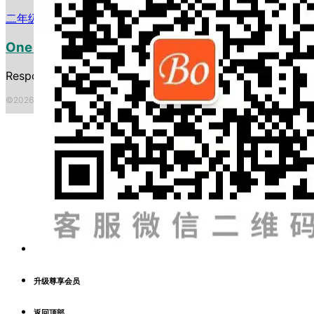
二年级作文
·
英语写作范文
One Great Book
Response to Literature -- Book Review 书评
©2026 波英教育咨询 ·
粤ICP备2023153917号
|
本网站由
提供CDN加
升级尊享会员
返回顶部