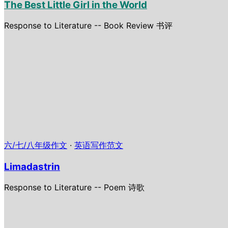
The Best Little Girl in the World
Response to Literature -- Book Review 书评
六/七/八年级作文
·
英语写作范文
Limadastrin
Response to Literature -- Poem 诗歌